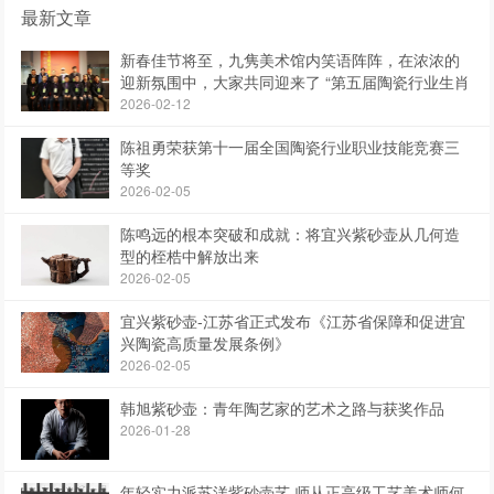
最新文章
新春佳节将至，九隽美术馆内笑语阵阵，在浓浓的
迎新氛围中，大家共同迎来了 “第五届陶瓷行业生肖
作品展”
2026-02-12
陈祖勇荣获第十一届全国陶瓷行业职业技能竞赛三
等奖
2026-02-05
陈鸣远的根本突破和成就：将宜兴紫砂壶从几何造
型的桎梏中解放出来
2026-02-05
宜兴紫砂壶-江苏省正式发布《江苏省保障和促进宜
兴陶瓷高质量发展条例》
2026-02-05
韩旭紫砂壶：青年陶艺家的艺术之路与获奖作品
2026-01-28
年轻实力派苏洋紫砂壶艺,师从正高级工艺美术师何