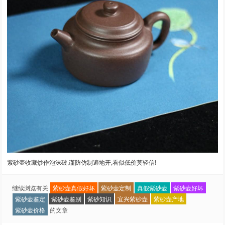
紫砂壶收藏炒作泡沫破,谨防仿制遍地开,看似低价莫轻信!
继续浏览有关
紫砂壶真假好坏
紫砂壶定制
真假紫砂壶
紫砂壶好坏
紫砂壶鉴定
紫砂壶鉴别
紫砂知识
宜兴紫砂壶
紫砂壶产地
紫砂壶价格
的文章