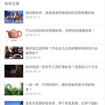
热评文章
细说紫砂壶，谈谈老壶和新壶的区别和收藏价值
2018-07-11
不认识这64款经典紫砂壶，别再说你懂紫砂壶！
2018-07-17
紫砂壶总是摔坏？学会这几点你的紫砂壶再也不会
被摔碎了
2018-08-05
如何挑选一把全手工原矿紫砂壶？选壶的几个方法
2018-08-10
一壶一茶，不同的茶叶，紫砂壶如何更合理的泡
茶？
2018-07-04
壶友买把紫砂壶容易，养个茶宠真难，比养个媳妇