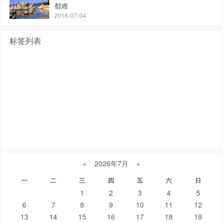
都难
2018-07-04
标签列表
紫砂壶
紫砂壶大师
紫砂壶名家
宜兴紫砂壶
紫砂知识
紫砂壶的产地是:
分辨紫砂壶
紫砂泥料
全手工紫砂壶
紫砂文化
紫砂壶价格
紫砂壶好坏
宜兴紫砂壶价格
紫砂壶鉴定
真假紫砂壶
紫砂壶鉴别
紫砂壶泡茶
紫砂壶鉴别
紫砂壶鉴定
紫砂壶名家排名
紫砂壶泥料
顾景舟紫砂壶
紫砂壶好坏
真假紫砂壶
紫砂壶养壶
«
2026年7月
»
一
二
三
四
五
六
日
1
2
3
4
5
6
7
8
9
10
11
12
13
14
15
16
17
18
19