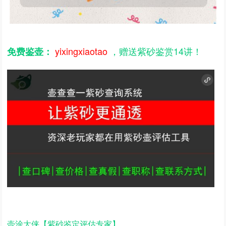
yixingxiaotao
，赠送紫砂鉴赏14讲！
免费鉴壶：
壶涂大侠【紫砂鉴定评估专家】