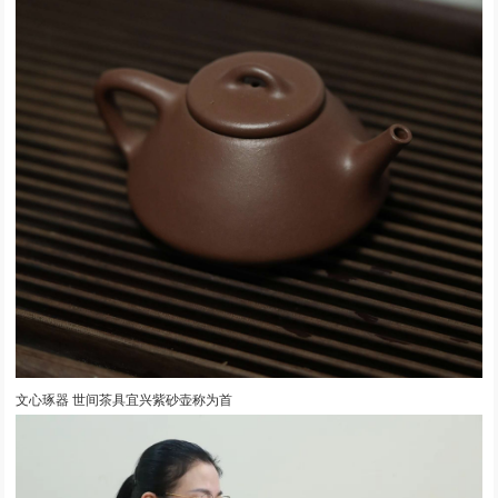
文心琢器 世间茶具宜兴紫砂壶称为首