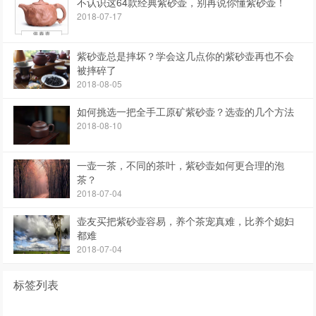
不认识这64款经典紫砂壶，别再说你懂紫砂壶！
2018-07-17
紫砂壶总是摔坏？学会这几点你的紫砂壶再也不会
被摔碎了
2018-08-05
如何挑选一把全手工原矿紫砂壶？选壶的几个方法
2018-08-10
一壶一茶，不同的茶叶，紫砂壶如何更合理的泡
茶？
2018-07-04
壶友买把紫砂壶容易，养个茶宠真难，比养个媳妇
都难
2018-07-04
标签列表
紫砂壶
紫砂壶大师
紫砂壶名家
宜兴紫砂壶
紫砂知识