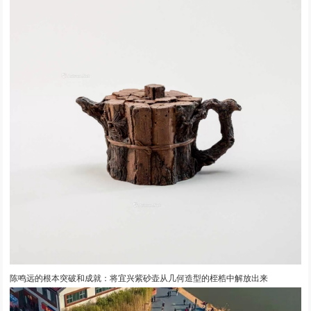
陈鸣远的根本突破和成就：将宜兴紫砂壶从几何造型的桎梏中解放出来