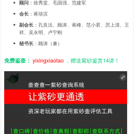
顾问
：徐秀棠、毛国强、范建军
会长
：蒋琰滨
副会长
：孔良法、顾涛、蒋峰、范小君、厉上清、王
祥、吴永明、卢宁刚
秘书长
：顾涛（兼）
yixingxiaotao
，赠送紫砂鉴赏14讲！
免费鉴壶：