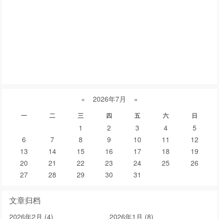
紫砂壶的产地是:
分辨紫砂壶
紫砂泥料
全手工紫砂壶
紫砂文化
紫砂壶价格
紫砂壶好坏
宜兴紫砂壶价格
紫砂壶鉴定
真假紫砂壶
紫砂壶鉴别
紫砂壶泡茶
紫砂壶鉴别
紫砂壶鉴定
紫砂壶名家排名
紫砂壶泥料
顾景舟紫砂壶
紫砂壶好坏
真假紫砂壶
紫砂壶养壶
«
2026年7月
»
一
二
三
四
五
六
日
1
2
3
4
5
6
7
8
9
10
11
12
13
14
15
16
17
18
19
20
21
22
23
24
25
26
27
28
29
30
31
文章归档
2026年2月 (4)
2026年1月 (8)