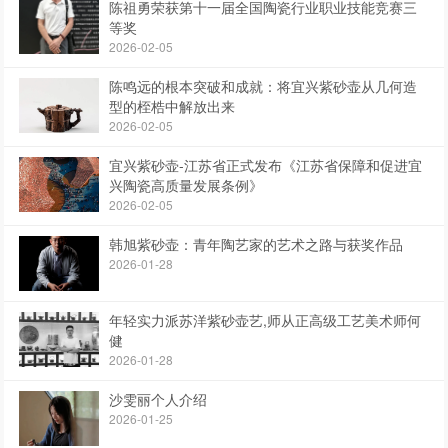
陈祖勇荣获第十一届全国陶瓷行业职业技能竞赛三
等奖
2026-02-05
陈鸣远的根本突破和成就：将宜兴紫砂壶从几何造
型的桎梏中解放出来
2026-02-05
宜兴紫砂壶-江苏省正式发布《江苏省保障和促进宜
兴陶瓷高质量发展条例》
2026-02-05
韩旭紫砂壶：青年陶艺家的艺术之路与获奖作品
2026-01-28
年轻实力派苏洋紫砂壶艺,师从正高级工艺美术师何
健
2026-01-28
沙雯丽个人介绍
2026-01-25