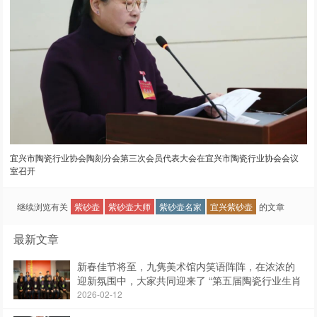
宜兴市陶瓷行业协会陶刻分会第三次会员代表大会在宜兴市陶瓷行业协会会议
室召开
继续浏览有关
紫砂壶
紫砂壶大师
紫砂壶名家
宜兴紫砂壶
的文章
最新文章
新春佳节将至，九隽美术馆内笑语阵阵，在浓浓的
迎新氛围中，大家共同迎来了 “第五届陶瓷行业生肖
作品展”
2026-02-12