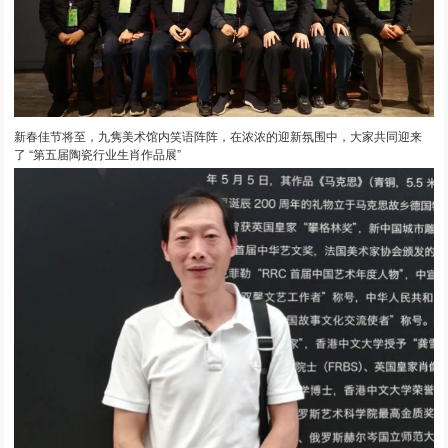
新春佳节将至，九隽美术馆内笑语阵阵，在浓浓的迎新氛围中，大家共同迎来
了 “第五届陶瓷行业生肖作品展”