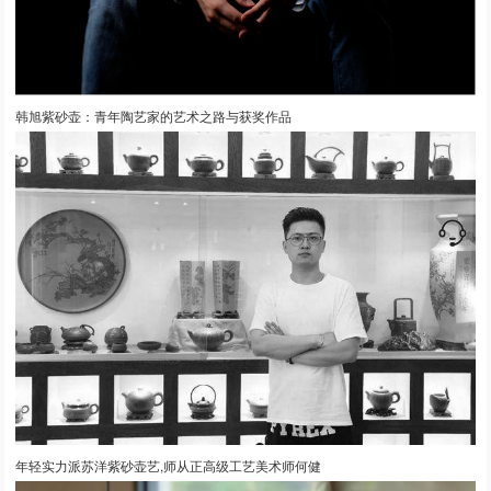
韩旭紫砂壶：青年陶艺家的艺术之路与获奖作品
年轻实力派苏洋紫砂壶艺,师从正高级工艺美术师何健