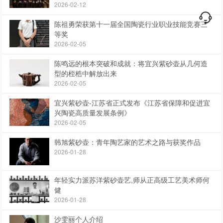
作品展”
2026-02-12
陈祖勇荣获第十一届全国陶瓷行业职业技能竞赛三
等奖
2026-02-05
陈鸣远的根本突破和成就：将宜兴紫砂壶从几何造
型的桎梏中解放出来
2026-02-05
宜兴紫砂壶-江苏省正式发布《江苏省保障和促进宜
兴陶瓷高质量发展条例》
2026-02-05
韩旭紫砂壶：青年陶艺家的艺术之路与获奖作品
2026-01-28
年轻实力派苏洋紫砂壶艺,师从正高级工艺美术师何
健
2026-01-28
沙雯丽个人介绍