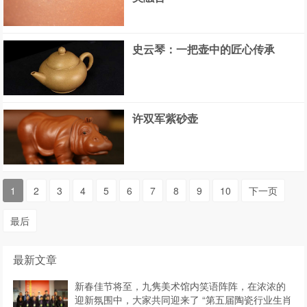
史云琴：一把壶中的匠心传承
许双军紫砂壶
1
2
3
4
5
6
7
8
9
10
下一页
最后
最新文章
新春佳节将至，九隽美术馆内笑语阵阵，在浓浓的
迎新氛围中，大家共同迎来了 “第五届陶瓷行业生肖