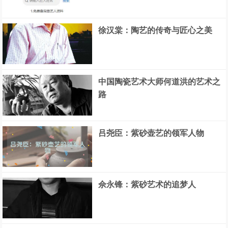
徐汉棠：陶艺的传奇与匠心之美
中国陶瓷艺术大师何道洪的艺术之
路
吕尧臣：紫砂壶艺的领军人物
佘永锋：紫砂艺术的追梦人