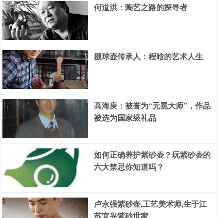
何道洪：陶艺之路的探寻者
掇球壶传承人：程晗的艺术人生
高海庚：被誉为“无冕大师”，作品
被选为国家级礼品
如何正确养护紫砂壶？玩紫砂壶的
六大禁忌你知道吗？
卢永强紫砂壶,工艺美术师,生于江
苏宜兴紫砂世家