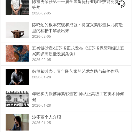
陈祖勇荣获第十一届全国陶瓷行业职业技能竞赛三
等奖
2026-02-05
陈鸣远的根本突破和成就：将宜兴紫砂壶从几何造
型的桎梏中解放出来
2026-02-05
宜兴紫砂壶-江苏省正式发布《江苏省保障和促进宜
兴陶瓷高质量发展条例》
2026-02-05
韩旭紫砂壶：青年陶艺家的艺术之路与获奖作品
2026-01-28
年轻实力派苏洋紫砂壶艺,师从正高级工艺美术师何
健
2026-01-28
沙雯丽个人介绍
2026-01-25