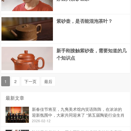
紫砂壶，是否能混泡茶叶？
新手刚接触紫砂壶，需要知道的几
个知识点
1
2
下一页
最后
最新文章
新春佳节将至，九隽美术馆内笑语阵阵，在浓浓的
迎新氛围中，大家共同迎来了 “第五届陶瓷行业生肖
作品展”
2026-02-12