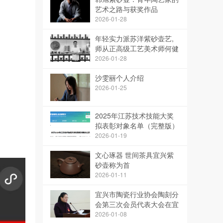
艺术之路与获奖作品
2026-01-28
年轻实力派苏洋紫砂壶艺,
师从正高级工艺美术师何健
2026-01-28
沙雯丽个人介绍
2026-01-25
2025年江苏技术技能大奖
拟表彰对象名单（完整版）
2026-01-19
文心琢器 世间茶具宜兴紫
砂壶称为首
2026-01-11
宜兴市陶瓷行业协会陶刻分
会第三次会员代表大会在宜
兴市陶瓷行业协会会议室召
2026-01-08