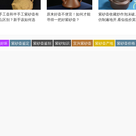
手工壶和半手工紫砂壶有
原来好壶不便宜！如何才能
紫砂壶收藏炒作泡沫破
么区别？新手该如何选
寻得一把好紫砂壶？
仿制遍地开,看似低价莫
？
壶好坏
紫砂壶鉴定
紫砂壶鉴别
紫砂知识
宜兴紫砂壶
紫砂壶产地
紫砂壶价格