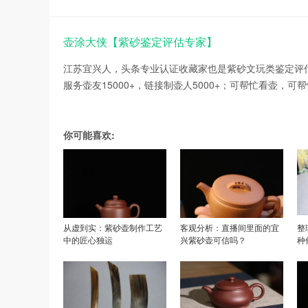
壶涂大侠【紫砂鉴定评估专家】
江苏宜兴人，头条专业认证收藏家也是紫砂文玩类鉴定评
服务壶友15000+，链接制壶人5000+；可帮忙看壶，可
你可能喜欢:
从虚到实：紫砂壶制作工艺
客观分析：直播间里面的宜
整
中的匠心独运
兴紫砂壶可信吗？
种