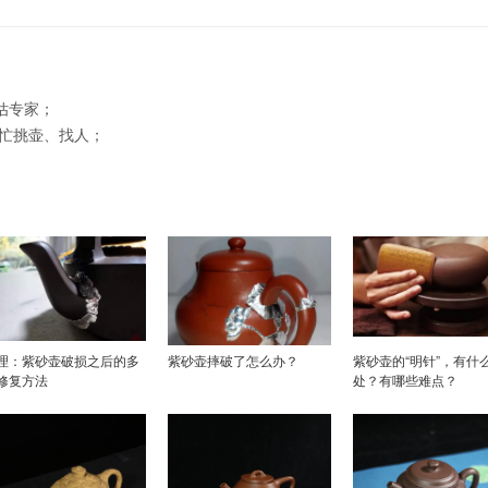
估专家；
帮忙挑壶、找人；
理：紫砂壶破损之后的多
紫砂壶摔破了怎么办？
紫砂壶的“明针”，有什
修复方法
处？有哪些难点？