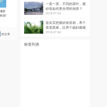
一壶一茶，不同的茶叶，紫
砂壶如何更合理的泡茶？
,谨防
2018-07-04
轻信!
壶友买把紫砂壶容易，养个
茶宠真难，比养个媳妇都难
2018-07-04
的文章
标签列表
紫砂壶
紫砂壶大师
紫砂壶名家
宜兴紫砂壶
紫砂知识
紫砂壶的产地是:
分辨紫砂壶
紫砂泥料
全手工紫砂壶
紫砂文化
紫砂壶价格
紫砂壶好坏
宜兴紫砂壶价格
紫砂壶鉴定
真假紫砂壶
紫砂壶鉴别
紫砂壶泡茶
紫砂壶鉴别
紫砂壶鉴定