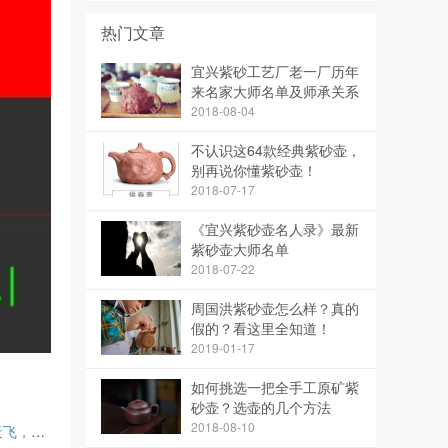
开
热门文章
宜兴紫砂工艺厂老一厂历年
来名家大师名单及师承关系
2018-08-04
不认识这64款经典紫砂壶，
别再说你懂紫砂壶！
2018-07-17
《宜兴紫砂壶名人录》最新
紫砂壶大师名单
2018-07-22
周国洪紫砂壶怎么样？真的
假的？看这里全知道！
2019-01-17
如何挑选一把全手工原矿紫
砂壶？选壶的几个方法
2018-08-10
何少见？