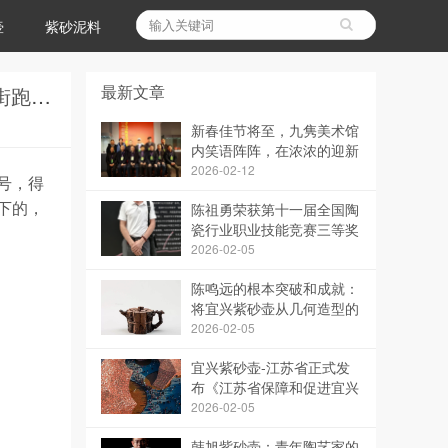
壶
紫砂泥料
最新文章
宜兴紫砂发端于北宋，兴盛于明清，繁荣于当代，可现在变成了大师满天飞，高工满街跑，但真正的大师为何少见？
新春佳节将至，九隽美术馆
内笑语阵阵，在浓浓的迎新
氛围中，大家共同迎来了
2026-02-12
号，得
“第五届陶瓷行业生肖作品
下的，
陈祖勇荣获第十一届全国陶
展”
瓷行业职业技能竞赛三等奖
2026-02-05
陈鸣远的根本突破和成就：
将宜兴紫砂壶从几何造型的
桎梏中解放出来
2026-02-05
宜兴紫砂壶-江苏省正式发
布《江苏省保障和促进宜兴
陶瓷高质量发展条例》
2026-02-05
韩旭紫砂壶：青年陶艺家的