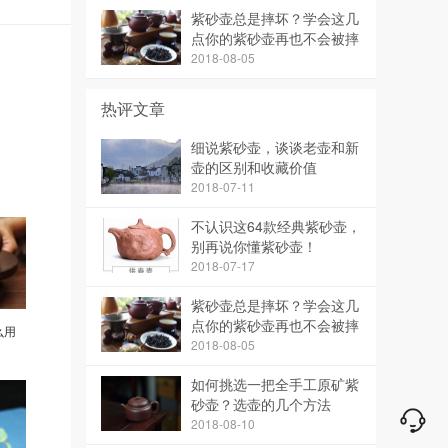
紫砂壶总是摔坏？学会这几
点你的紫砂壶再也不会被摔
碎了
2018-08-05
热评文章
细说紫砂壶，谈谈老壶和新
壶的区别和收藏价值
2018-07-11
不认识这64款经典紫砂壶，
别再说你懂紫砂壶！
2018-07-17
紫砂壶总是摔坏？学会这几
点你的紫砂壶再也不会被摔
么用
碎了
2018-08-05
如何挑选一把全手工原矿紫
砂壶？选壶的几个方法
2018-08-10