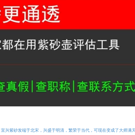
»
宜兴紫砂发端于北宋，兴盛于明清，繁荣于当代，可现在变成了大师满天飞，高工满街跑，但真正的大师为