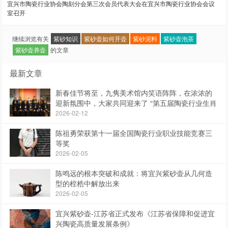
宜兴市陶瓷行业协会陶刻分会第三次会员代表大会在宜兴市陶瓷行业协会会议
室召开
继续浏览有关
紫砂知识
紫砂壶如何开壶
紫砂泥料
紫砂壶泡茶
紫砂壶养壶
的文章
最新文章
新春佳节将至，九隽美术馆内笑语阵阵，在浓浓的
迎新氛围中，大家共同迎来了 “第五届陶瓷行业生肖
作品展”
2026-02-12
陈祖勇荣获第十一届全国陶瓷行业职业技能竞赛三
等奖
2026-02-05
陈鸣远的根本突破和成就：将宜兴紫砂壶从几何造
型的桎梏中解放出来
2026-02-05
宜兴紫砂壶-江苏省正式发布《江苏省保障和促进宜
兴陶瓷高质量发展条例》