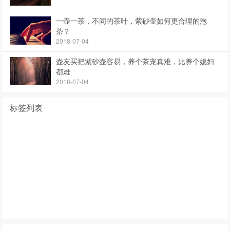
一壶一茶，不同的茶叶，紫砂壶如何更合理的泡
茶？
2018-07-04
壶友买把紫砂壶容易，养个茶宠真难，比养个媳妇
都难
2018-07-04
标签列表
紫砂壶
紫砂壶大师
紫砂壶名家
宜兴紫砂壶
紫砂知识
紫砂壶的产地是:
分辨紫砂壶
紫砂泥料
全手工紫砂壶
紫砂文化
紫砂壶价格
紫砂壶好坏
宜兴紫砂壶价格
紫砂壶鉴定
真假紫砂壶
紫砂壶鉴别
紫砂壶泡茶
紫砂壶鉴别
紫砂壶鉴定
紫砂壶名家排名
紫砂壶泥料
顾景舟紫砂壶
紫砂壶好坏
真假紫砂壶
紫砂壶养壶