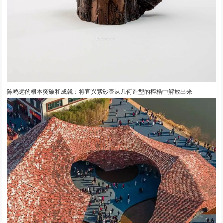
陈鸣远的根本突破和成就：将宜兴紫砂壶从几何造型的桎梏中解放出来