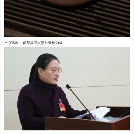
文心琢器 世间茶具宜兴紫砂壶称为首